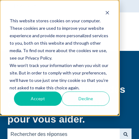
Français
Afficher le sous-menu pour les traductions
This website stores cookies on your computer.
These cookies are used to improve your website
experience and provide more personalized services
to you, both on this website and through other
media. To find out more about the cookies we use,
see our Privacy Policy.
We won't track your information when you visit our
site. But in order to comply with your preferences,
we'll have to use just one tiny cookie so that you're
Bienvenue ! Trouvez des
not asked to make this choice again.
Accept
Decline
conseils et des outils
pour vous aider.