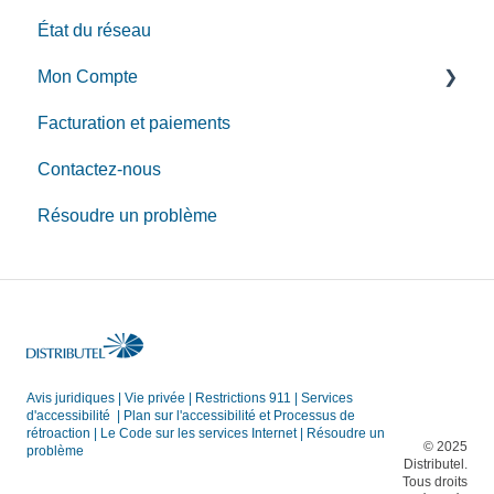
État du réseau
Guides d'installation des équipments
Guide d'installation de service de téléphonie
Mon Compte
Gérer votre réseau sans fil résidentiel
Fonctions d'appel
Facturation et paiements
Dépannage
Services téléphoniques supplémentaires
MonCompte
Contactez-nous
Faire des changements de compte
Résoudre un problème
Avis juridiques
|
Vie privée
|
Restrictions 911
|
Services
d'accessibilité
|
Plan sur l'accessibilité et Processus de
rétroaction
|
Le Code sur les services Internet
|
Résoudre un
© 2025
problème
Distributel.
Tous droits