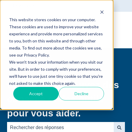
Français
Afficher le sous-menu pour les traductions
This website stores cookies on your computer.
These cookies are used to improve your website
experience and provide more personalized services
to you, both on this website and through other
media. To find out more about the cookies we use,
see our Privacy Policy.
We won't track your information when you visit our
site. But in order to comply with your preferences,
we'll have to use just one tiny cookie so that you're
Bienvenue ! Trouvez des
not asked to make this choice again.
Accept
Decline
conseils et des outils
pour vous aider.