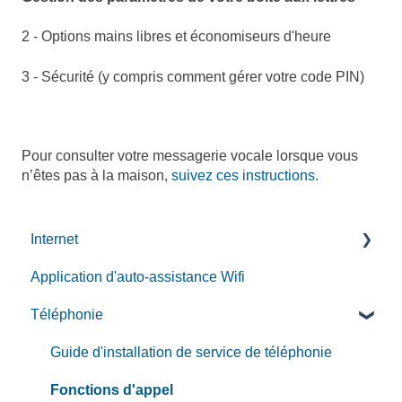
2 - Options mains libres et économiseurs d'heure
3 - Sécurité (y compris comment gérer votre code PIN)
Pour consulter votre messagerie vocale lorsque vous
n’êtes pas à la maison,
suivez ces instructions.
Internet
Application d'auto-assistance Wifi
Installation de service Internet par fibre
Téléphonie
Installation de service Internet
Guides d'installation des équipments
Guide d'installation de service de téléphonie
Gérer votre réseau sans fil résidentiel
Fonctions d'appel