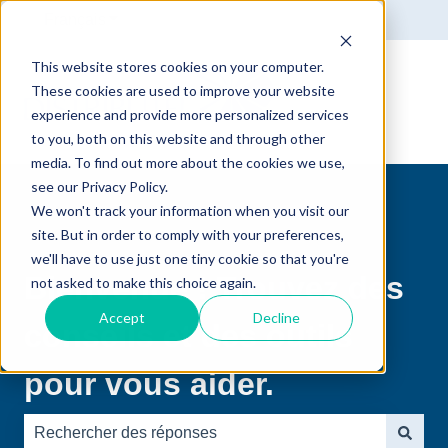
Français
Afficher le sous-menu pour les traductions
This website stores cookies on your computer.
These cookies are used to improve your website
experience and provide more personalized services
to you, both on this website and through other
media. To find out more about the cookies we use,
see our Privacy Policy.
We won't track your information when you visit our
site. But in order to comply with your preferences,
we'll have to use just one tiny cookie so that you're
Bienvenue ! Trouvez des
not asked to make this choice again.
Accept
Decline
conseils et des outils
pour vous aider.