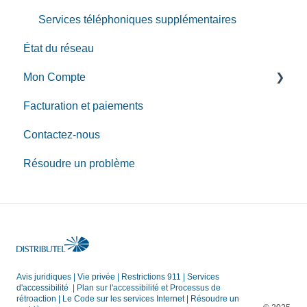
Dépannage
Services téléphoniques supplémentaires
État du réseau
Mon Compte
Facturation et paiements
MonCompte
Contactez-nous
Faire des changements de compte
Résoudre un problème
Avis juridiques
|
Vie privée
|
Restrictions 911
|
Services
d'accessibilité
|
Plan sur l'accessibilité et Processus de
rétroaction
|
Le Code sur les services Internet
|
Résoudre un